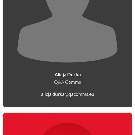
Alicja Durka
Q&A Comms
alicja.durka@qacomms.eu