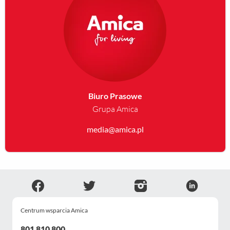
Biuro Prasowe
Grupa Amica
media@amica.pl
Centrum wsparcia Amica
801 810 800