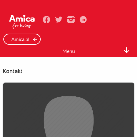
Amica.pl
Menu
Biuro prasowe
Kontakt
Informacje Prasowe
Zdjęcia
Wideo
Mediateka
Kontakt