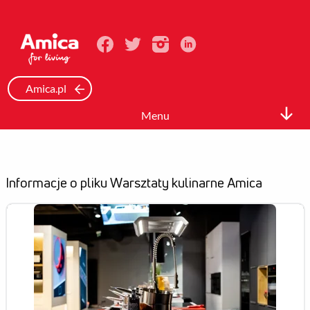
Amica.pl
Menu
Biuro prasowe
Informacje Prasowe
Informacje o pliku Warsztaty kulinarne Amica
Zdjęcia
Wideo
Mediateka
Kontakt