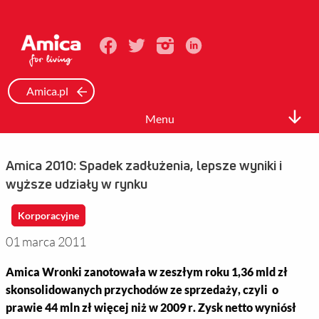
Amica.pl
Menu
Biuro prasowe
Amica 2010: Spadek zadłużenia, lepsze wyniki i
Informacje Prasowe
wyższe udziały w rynku
Zdjęcia
Korporacyjne
Wideo
01 marca 2011
Mediateka
Amica Wronki zanotowała w zeszłym roku 1,36 mld zł
skonsolidowanych przychodów ze sprzedaży, czyli o
Kontakt
prawie 44 mln zł więcej niż w 2009 r. Zysk netto wyniósł