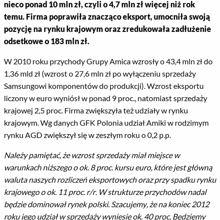
nieco ponad 10 mln zł, czyli o 4,7 mln zł więcej niż rok
temu. Firma poprawiła znacząco eksport, umocniła swoją
pozycję na rynku krajowym oraz zredukowała zadłużenie
odsetkowe o 183 mln zł.
W 2010 roku przychody Grupy Amica wzrosły o 43,4 mln zł do
1,36 mld zł (wzrost o 27,6 mln zł po wyłączeniu sprzedaży
Samsungowi komponentów do produkcji). Wzrost eksportu
liczony w euro wyniósł w ponad 9 proc., natomiast sprzedaży
krajowej 2,5 proc. Firma zwiększyła też udziały w rynku
krajowym. Wg danych GFK Polonia udział Amiki w rodzimym
rynku AGD zwiększył się w zeszłym roku o 0,2 p.p.
Należy pamiętać, że wzrost sprzedaży miał miejsce w
warunkach niższego o ok. 8 proc. kursu euro, które jest główną
waluta naszych rozliczeń eksportowych oraz przy spadku rynku
krajowego o ok. 11 proc. r/r. W strukturze przychodów nadal
będzie dominował rynek polski. Szacujemy, że na koniec 2012
roku jego udział w sprzedaży wyniesie ok. 40 proc.
Będziemy