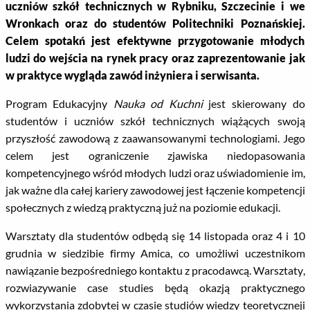
uczniów szkół technicznych w Rybniku, Szczecinie i we
Wronkach oraz do studentów Politechniki Poznańskiej.
Celem spotakń jest efektywne przygotowanie młodych
ludzi do wejścia na rynek pracy oraz zaprezentowanie jak
w praktyce wygląda zawód inżyniera i serwisanta.
Program Edukacyjny
Nauka od Kuchni
jest skierowany do
studentów i uczniów szkół technicznych wiążących swoją
przyszłość zawodową z zaawansowanymi technologiami. Jego
celem jest ograniczenie zjawiska niedopasowania
kompetencyjnego wśród młodych ludzi oraz uświadomienie im,
jak ważne dla całej kariery zawodowej jest łączenie kompetencji
społecznych z wiedzą praktyczną już na poziomie edukacji.
Warsztaty dla studentów odbędą się 14 listopada oraz 4 i 10
grudnia w siedzibie firmy Amica, co umożliwi uczestnikom
nawiązanie bezpośredniego kontaktu z pracodawcą. Warsztaty,
rozwiazywanie case studies będą okazją praktycznego
wykorzystania zdobytej w czasie studiów wiedzy teoretyczneji