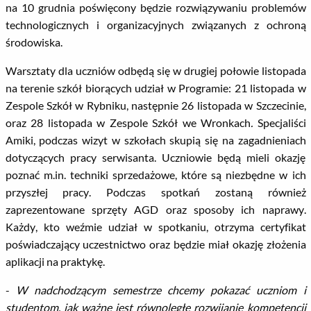
na 10 grudnia poświęcony będzie rozwiązywaniu problemów
technologicznych i organizacyjnych związanych z ochroną
środowiska.
Warsztaty dla uczniów odbędą się w drugiej połowie listopada
na terenie szkół biorących udział w Programie: 21 listopada w
Zespole Szkół w Rybniku, następnie 26 listopada w Szczecinie,
oraz 28 listopada w Zespole Szkół we Wronkach
.
Specjaliści
Amiki, podczas wizyt w szkołach skupią się na zagadnieniach
dotyczących pracy serwisanta. Uczniowie będą mieli okazję
poznać m.in. techniki sprzedażowe, które są niezbędne w ich
przyszłej pracy. Podczas spotkań zostaną również
zaprezentowane sprzęty AGD oraz sposoby ich naprawy.
Każdy, kto weźmie udział w spotkaniu, otrzyma certyfikat
poświadczający uczestnictwo oraz będzie miał okazję złożenia
aplikacji na praktykę.
-
W nadchodzącym semestrze chcemy pokazać uczniom i
studentom, jak ważne jest równoległe rozwijanie kompetencji