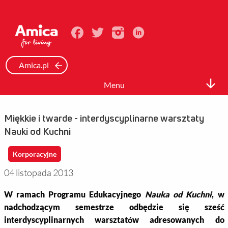
Amica.pl
Menu
Biuro prasowe
Miękkie i twarde - interdyscyplinarne warsztaty
Informacje Prasowe
Nauki od Kuchni
Zdjęcia
Korporacyjne
Wideo
04 listopada 2013
Mediateka
W ramach Programu Edukacyjnego
Nauka od Kuchni
, w
nadchodzącym semestrze odbędzie się sześć
Kontakt
interdyscyplinarnych warsztatów adresowanych do