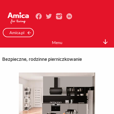
Amica.pl
Menu
Biuro prasowe
Bezpieczne, rodzinne pierniczkowanie
Informacje Prasowe
Zdjęcia
Wideo
Mediateka
Kontakt