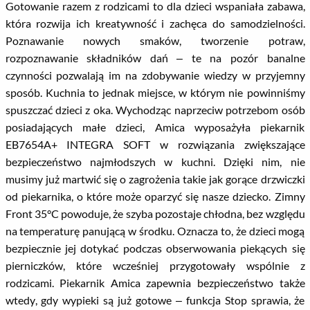
Gotowanie razem z rodzicami to dla dzieci wspaniała zabawa,
która rozwija ich kreatywność i zachęca do samodzielności.
Poznawanie nowych smaków, tworzenie potraw,
rozpoznawanie składników dań – te na pozór banalne
czynności pozwalają im na zdobywanie wiedzy w przyjemny
sposób. Kuchnia to jednak miejsce, w którym nie powinniśmy
spuszczać dzieci z oka. Wychodząc naprzeciw potrzebom osób
posiadających małe dzieci, Amica wyposażyła piekarnik
EB7654A+ INTEGRA SOFT w rozwiązania zwiększające
bezpieczeństwo najmłodszych w kuchni. Dzięki nim, nie
musimy już martwić się o zagrożenia takie jak gorące drzwiczki
od piekarnika, o które może oparzyć się nasze dziecko. Zimny
Front 35°C powoduje, że szyba pozostaje chłodna, bez względu
na temperaturę panującą w środku. Oznacza to, że dzieci mogą
bezpiecznie jej dotykać podczas obserwowania piekących się
pierniczków, które wcześniej przygotowały wspólnie z
rodzicami. Piekarnik Amica zapewnia bezpieczeństwo także
wtedy, gdy wypieki są już gotowe – funkcja Stop sprawia, że