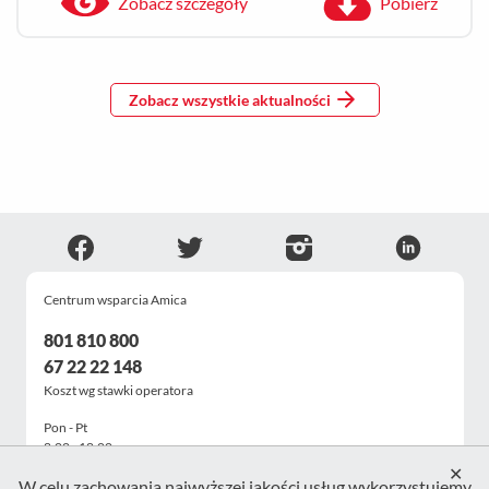
Zobacz szczegóły
Pobierz
Zobacz wszystkie aktualności
Centrum wsparcia Amica
801 810 800
67 22 22 148
Koszt wg stawki operatora
Pon - Pt
8:00 - 18:00
✕
W celu zachowania najwyższej jakości usług wykorzystujemy
Skontaktuj się