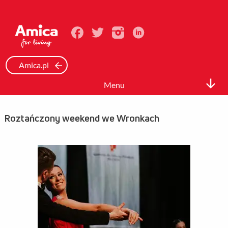
Amica.pl
Menu
Biuro prasowe
Roztańczony weekend we Wronkach
Informacje Prasowe
Zdjęcia
Wideo
Mediateka
Kontakt