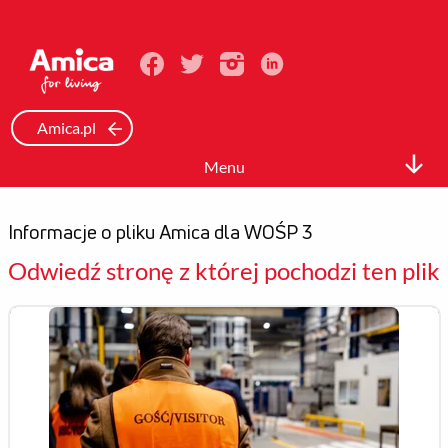
Amica.pl
Menu
Biuro prasowe
Informacje o pliku Amica dla WOŚP 3
Informacje Prasowe
Odwiedź stronę z której pochodzi ten plik
Zdjęcia
Wideo
Mediateka
Kontakt