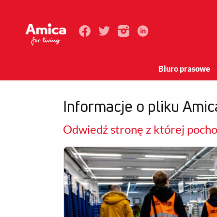
Biuro prasowe
Informacje o pliku Amic
Odwiedź stronę z której pochod