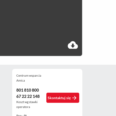
Centrum wsparcia
Amica
801 810 800
67 22 22 148
Skontaktuj się
Koszt wg stawki
operatora
Pon - Pt