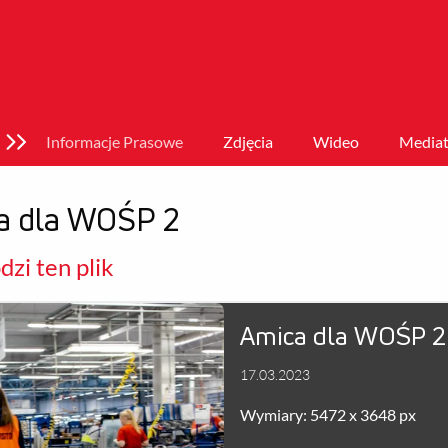
Informacje Prasowe
Zdjęcia
Wideo
Mediat
a dla WOŚP 2
zi ten plik
Amica dla WOŚP 2
17.03.2023
Wymiary: 5472 x 3648 px