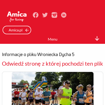
Amica.pl
Menu
Biuro prasowe
Informacje o pliku Wroniecka Dycha 5
Informacje Prasowe
Odwiedź stronę z której pochodzi ten plik
Zdjęcia
Wideo
Mediateka
Kontakt