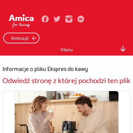
Amica.pl
Menu
Biuro prasowe
Informacje o pliku Ekspres do kawy
Informacje Prasowe
Odwiedź stronę z której pochodzi ten plik
Zdjęcia
Wideo
Mediateka
Kontakt