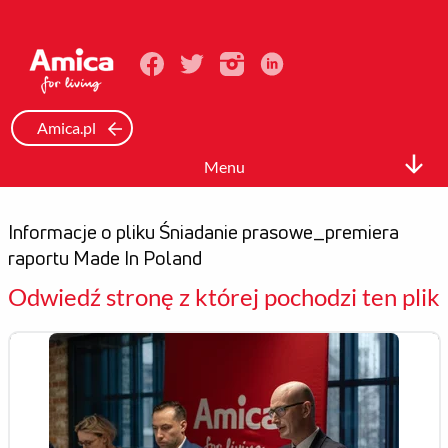
Amica.pl
Menu
Biuro prasowe
Informacje o pliku Śniadanie prasowe_premiera
Informacje Prasowe
raportu Made In Poland
Zdjęcia
Odwiedź stronę z której pochodzi ten plik
Wideo
Mediateka
Kontakt