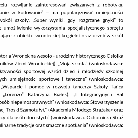
elu rozwijanie zainteresowań związanych z robotyką,
Granie w kodowanie” – ma popularyzować umiejętności
okół szkoły. „Super wyniki, gdy rozgrzane gnyki” to
 umożliwienie wykorzystania specjalistycznego sprzętu
ające z obiektu wronieckiej kręgielni oraz uczniów szkół
storia Wronek na wesoło - urodziny historycznego Osiołka
ików Ziemi Wronieckiej), „Moja szkoła” (wnioskodawca:
ktywności sportowej wśród dzieci i młodzieży szkolnej
ych umiejętności sportowe i taneczne” (wnioskodawca:
), „Wsparcie i pomoc w rozwoju tancerzy Szkoły Tańca
Lorenzo” Katarzyna Białek), „I Integracyjnych Bal
osób niepełnosprawnych” (wnioskodawca: Stowarzyszenie
lnej Troski Szamotuły),” »Akademia Młodego Strażaka« oraz
ocy dla osób dorosłych” (wnioskodawca: Ochotnicza Straż
ulinarne tradycje oraz smaczne spotkania” (wnioskodawca: