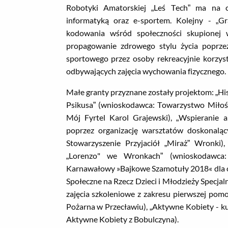
Robotyki Amatorskiej „Leś Tech” ma na c
informatyką oraz e-sportem. Kolejny - „
kodowania wśród społeczności skupionej w
propagowanie zdrowego stylu życia poprzez
sportowego przez osoby rekreacyjnie korzyst
odbywających zajęcia wychowania fizycznego.
Małe granty przyznane zostały projektom: „Hi
Psikusa” (wnioskodawca: Towarzystwo Miłośn
Mój Fyrtel Karol Grajewski), „Wspieranie a
poprzez organizację warsztatów doskonaląc
Stowarzyszenie Przyjaciół „Miraż” Wronki
„Lorenzo" we Wronkach” (wnioskodawca: „
Karnawałowy »Bajkowe Szamotuły 2018« dla 
Społeczne na Rzecz Dzieci i Młodzieży Specja
zajęcia szkoleniowe z zakresu pierwszej pom
Pożarna w Przecławiu), „Aktywne Kobiety - k
Aktywne Kobiety z Bobulczyna).