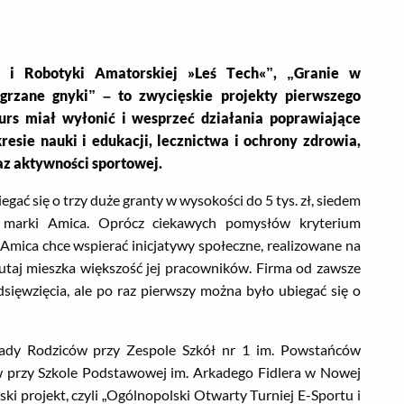
u i Robotyki Amatorskiej »Leś Tech«”, „Granie w
grzane gnyki” – to zwycięskie projekty pierwszego
rs miał wyłonić i wesprzeć działania poprawiające
resie nauki i edukacji, lecznictwa i ochrony zdrowia,
az aktywności sportowej.
egać się o trzy duże granty w wysokości do 5 tys. zł, siedem
 marki Amica. Oprócz ciekawych pomysłów kryterium
Amica chce wspierać inicjatywy społeczne, realizowane na
tutaj mieszka większość jej pracowników. Firma od zawsze
sięwzięcia, ale po raz pierwszy można było ubiegać się o
Rady Rodziców przy Zespole Szkół nr 1 im. Powstańców
 przy Szkole Podstawowej im. Arkadego Fidlera w Nowej
i projekt, czyli „Ogólnopolski Otwarty Turniej E-Sportu i