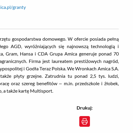
ca.pl/granty
sprzętu gospodarstwa domowego. W ofercie posiada pełną
łego AGD, wyróżniających się najnowszą technologią i
ca, Gram, Hansa i CDA Grupa Amica generuje ponad 70
ranicznych. Firma jest laureatem prestiżowych nagród,
ypospolitej i Godła Teraz Polska. We Wronkach Amica S.A.
akże płyty grzejne. Zatrudnia tu ponad 2,5 tys. ludzi,
acę oraz szereg benefitów – m.in. przedszkole i żłobek,
a także kartę Multisport.
Drukuj: