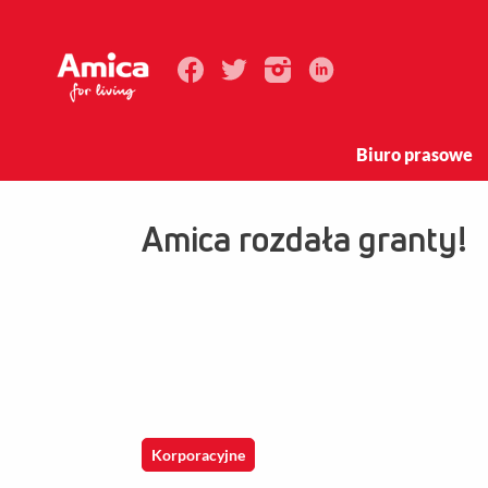
Biuro prasowe
Amica rozdała granty!
Korporacyjne