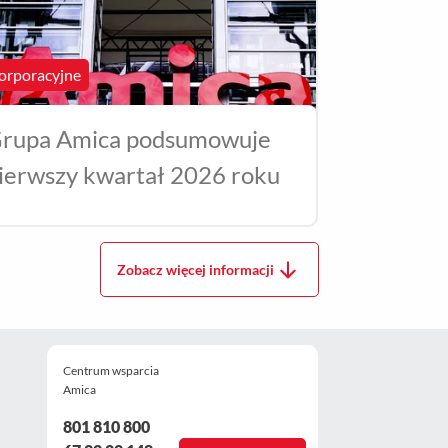
orporacyjne
rupa Amica podsumowuje
ierwszy kwartał 2026 roku
Zobacz więcej informacji
Centrum wsparcia
Amica
801 810 800