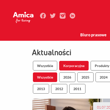
Biuro prasowe
Aktualności
Wszystkie
Korporacyjne
Produkty
Wszystkie
2026
2025
2024
2013
2012
2011
01.07.2