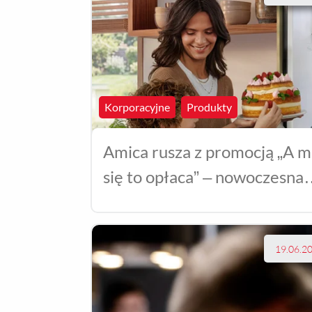
Korporacyjne
Produkty
Amica rusza z promocją „A m
się to opłaca” – nowoczesna
technologia w domowej
kuchni
19.06.2