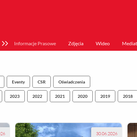
Informacje Prasowe
Zdjęcia
Wideo
Mediat
Eventy
CSR
Oświadczenia
2023
2022
2021
2020
2019
2018
026
30.06.2026