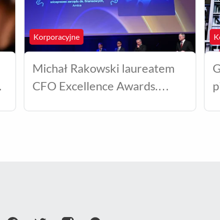
Korporacyjne
K
Michał Rakowski laureatem
G
CFO Excellence Awards.
p
Doceniono finansową
transformację Grupy Amica