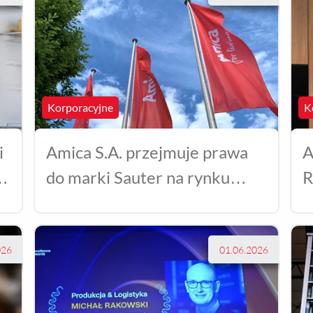
Korporacyjne
K
i
Amica S.A. przejmuje prawa
A
do marki Sauter na rynku
R
francuskim
026
01.06.2026