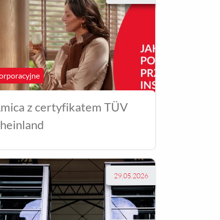
orporacyjne
mica z certyfikatem TÜV
heinland
29.05.2026