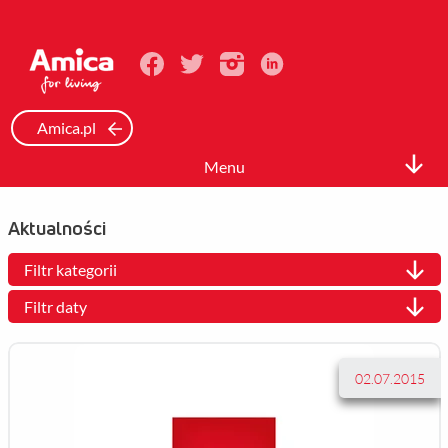
Amica.pl
Menu
Biuro prasowe
Aktualności
Informacje Prasowe
Filtr kategorii
Zdjęcia
Filtr daty
Wideo
Mediateka
02.07.2015
Kontakt