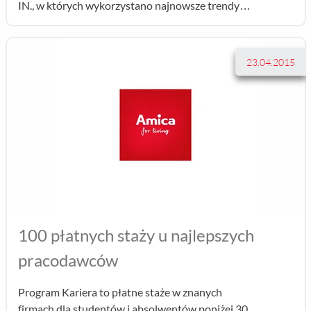
IN., w których wykorzystano najnowsze trendy
panujące we wzornictwie oraz zastosowano
innowacje technologiczne z myślą o komforcie,
wygodzie...
23.04.2015
100 płatnych staży u najlepszych
pracodawców
Program Kariera to płatne staże w znanych
firmach dla studentów i absolwentów poniżej 30