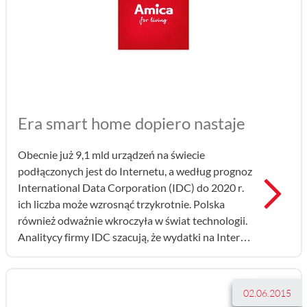
Era smart home dopiero nastaje
Obecnie już 9,1 mld urządzeń na świecie
podłączonych jest do Internetu, a według prognoz
Prz
International Data Corporation (IDC) do 2020 r.
ich liczba może wzrosnąć trzykrotnie. Polska
również odważnie wkroczyła w świat technologii.
Analitycy firmy IDC szacują, że wydatki na Internet
Rzeczy do 2018 r. mogą zostać w Polsce
podwojone, sięgając 3,1 mld dolarów. ...
02.06.2015