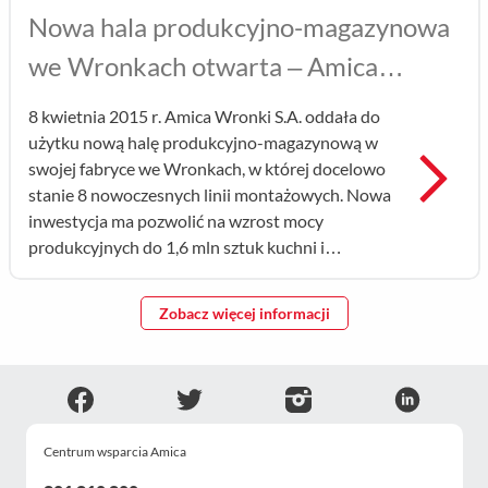
Nowa hala produkcyjno-magazynowa
we Wronkach otwarta – Amica
zwiększa moce produkcyjne
8 kwietnia 2015 r. Amica Wronki S.A. oddała do
użytku nową halę produkcyjno-magazynową w
Prz
swojej fabryce we Wronkach, w której docelowo
stanie 8 nowoczesnych linii montażowych. Nowa
inwestycja ma pozwolić na wzrost mocy
produkcyjnych do 1,6 mln sztuk kuchni i
piekarników w ciągu roku i tym samym przybliżyć
firmę do zrealizowania celu podwojenia
Zobacz więcej informacji
przychodów. ...
Centrum wsparcia Amica