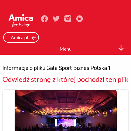
Amica.pl
Menu
Biuro prasowe
Informacje o pliku Gala Sport Biznes Polska 1
Informacje Prasowe
Odwiedź stronę z której pochodzi ten plik
Zdjęcia
Wideo
Mediateka
Kontakt