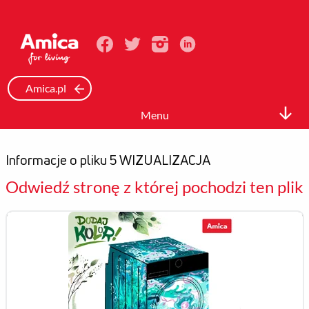
Amica.pl
Menu
Biuro prasowe
Informacje o pliku 5 WIZUALIZACJA
Informacje Prasowe
Odwiedź stronę z której pochodzi ten plik
Zdjęcia
Wideo
Mediateka
Kontakt