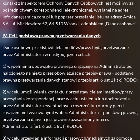
kontakt z Inspektorem Ochrony Danych Osobowych jest możliwy za
pośrednictwem korespondencji elektronicznej, wysłanej na adres:
info.dane@amica.com.pl lub poprzez przesłanie listu na adres: Amica
S.A., ul. Mickiewicza 52, 64-510 Wronki, z dopiskiem „Dane osobowe”.
IV. Cel i podstawa prawna przetwarzania danych
Dane osobowe przedstawiciela mediów/prasy będą przetwarzane
przez Administratora w następujących celach:
1) wypełnienia obowiązku prawnego ciążącego na Administratorze,
nałożonego na niego przez obowiązujące przepisy prawa - podstawę
prawną przetwarzania danych stanowi przepis art. 6 ust 1 lit c) RODO;
2) w celu umożliwienia kontaktu z przedstawicielami mediów/prasy,
przesyłania korespondencji oraz w celu ustalenia lub dochodzenia
przez Administratora ewentualnych roszczeń lub obrony przed
roszczeniami wysuwanymi wobec Administratora – podstawą prawną
przetwarzania danych jest prawnie uzasadniony interes
Administratora (art. 6 ust. 1 lit. f) RODO);
3) w celu przesyłania informacji prasowych/medialnych za pomocą