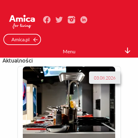
Amica.pl
Menu
Aktualności
Biuro prasowe
Informacje Prasowe
03.08.2026
Zdjęcia
Wideo
Mediateka
Kontakt