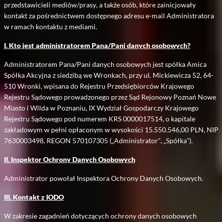
przedstawicieli mediów/prasy, a także osób, które zainicjowały
kontakt za pośrednictwem dostępnego adresu e-mail Administratora
w ramach kontaktu z mediami.
I. Kto jest administratorem Pana/Pani danych osobowych?
Administratorem Pana/Pani danych osobowych jest spółka Amica
Spółka Akcyjna z siedzibą we Wronkach, przy ul. Mickiewicza 52, 64-
510 Wronki, wpisana do Rejestru Przedsiębiorców Krajowego
Rejestru Sądowego prowadzonego przez Sąd Rejonowy Poznań Nowe
Miasto i Wilda w Poznaniu, IX Wydział Gospodarczy Krajowego
Rejestru Sądowego pod numerem KRS 0000017514, o kapitale
zakładowym w pełni opłaconym w wysokości 15.550.546,00 PLN, NIP
7630003498, REGON 570107305 („Administrator”, „Spółka”).
II. Inspektor Ochrony Danych Osobowych
Administrator powołał Inspektora Ochrony Danych Osobowych.
III. Kontakt z IODO
W zakresie zagadnień dotyczących ochrony danych osobowych