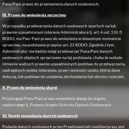
Panu/Pani prawo do przeniesienia danych osobowych.
IX. Prawo do wniesienia sprzeciwu
W przypadku przetwarzania danych osobowych opartych na lub
prawnie uzasadnionym interesie Administratora tj. art. 6 ust. 1 lit. f)
RODO, ma Pan/ Pani prawo do wniesienia w dowolnym momencie
sprzeciwu, na podstawie przepisu art. 21 RODO. Zgodnie z tym,
Administrator nie będzie mógł przetwarzać Pana/Pani danych
osobowych objętych sprzeciwem na tej podstawie, chyba że wykaże
istnienie ważnych prawnie uzasadnionych podstaw do przetwarzania,
nadrzędnych wobec interesów, praw i wolności osoby, której dane
dotyczą, lub podstaw do ustalenia, dochodzenia lub obrony roszczeń.
X. Prawo do wniesienia skargi
Przysługuje Panu/Pani prawo wniesienia skargi do organu
nadzorczego tj. Prezesa Urzędu Ochrony Danych Osobowych.
XI. Skutki niepodania danych osobowych
Podanie danych osobowych przez Przedstawicieli mediów/prasy jest