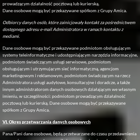
prowadzącym działalność pocztową lub kurierską.
Dane osobowe mogą być przekazywane spółkom z Grupy Amica.
Odbiorcy danych osób, które zainicjowały kontakt za pośrednictwem
dostępnego adresu e-mail Administratora w ramach kontaktu z
mediami.
Dane osobowe mogą być przekazywane podmiotom obsługującym
systemy teleinformatyczne i udostępniającym narzędzia informacyjne,
podmiotom świadczącym usługi serwisowe, podmiotom
obsługującym i utrzymującym sieć informatyczną, agencjom
marketingowym i reklamowym, podmiotom świadczącym na rzecz
Administratora usługi audytowe, konsultacyjne i doradcze, a także
innym administratorom danych osobowych działającym we własnym
imieniu, w szczególności: podmiotom prowadzącym działalność
pocztową lub kurierską. Dane osobowe mogą być przekazywane
spółkom z Grupy Amica.
VI. Okres przetwarzania danych osobowych
Pana/Pani dane osobowe, będą przetwarzane do czasu przedawnienia