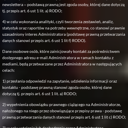
newslettera – podstawą prawną jest zgoda osoby, której dane dotyczą
tj. przepis art. 6 ust 1 lit. a) RODO;
4) w celu wykonania analityki, czyli tworzenia zestawień, analiz,
statystyk oraz raportów na potrzeby wewnętrzne, co stanowi prawnie
uzasadniony interes Administratora (podstawę prawną przetwarzania
danych stanowi przepis art. 6 ust 1 lit f) RODO).
Dane osobowe osób, które zainicjowały kontakt za pośrednictwem
dostępnego adresu e-mail Administratora w ramach kontaktu z
mediami, będą przetwarzane przez Administratora w następujących
celach:
1) przesłania odpowiedzi na zapytanie, udzielenia informacji oraz
kontaktu - podstawę prawną stanowi zgoda osoby, której dane
dotyczą tj. przepis art. 6 ust 1 lit. a) RODO;
2) wypełnienia obowiązku prawnego ciążącego na Administratorze,
nałożonego na niego przez obowiązujące przepisy prawa - podstawę
prawną przetwarzania danych stanowi przepis art. 6 ust 1 lit c) RODO;
3) w celu ustalenia lub dochodzenia przez Administratora